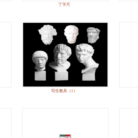
丁字尺
写生教具（1）