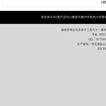
首页
|
东方361度
|
产品中心
|
教室方案
|
中学美术
|
小学美
版权所有@北京东方三百六十一度科
手机: 18911
QQ：1873264
生产基地：河北省盐山
京ICP备