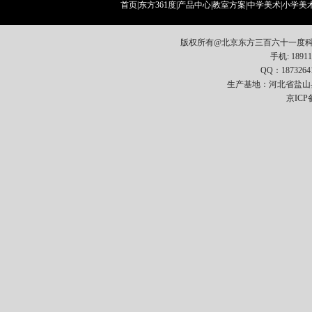
首页
|
东方361度
|
产品中心
|
教室方案
|
中学美术
|
小学美
版权所有@北京东方三百六十一度科
手机: 18911
QQ：1873264
生产基地：河北省盐山
京ICP备